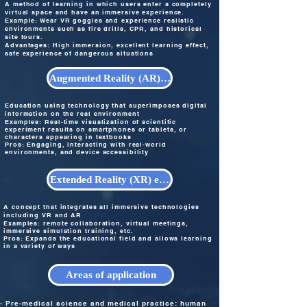
A method of learning in which users enter a completely
virtual space and have an immersive experience.
Example: Wear VR goggles and experience realistic
environments such as fire drills, CPR, and historical
site tours.
Advantages: High immersion, excellent learning effect,
safe experience of dangerous situations
Augmented Reality (AR) experiential education
Education using technology that superimposes digital
information on the real environment
Examples: Real-time visualization of scientific
experiment results on smartphones or tablets, or
characters appearing in textbooks
Pros: Engaging, interacting with real-world
environments, and device accessibility
Extended Reality (XR) experiential education
A concept that integrates all immersive technologies
including VR and AR
Examples: remote collaboration, virtual meetings,
immersive simulation training, etc.
Pros: Expands the educational field and allows learning
in a variety of ways
Areas of application
- Pre-medical science and medical practice: human