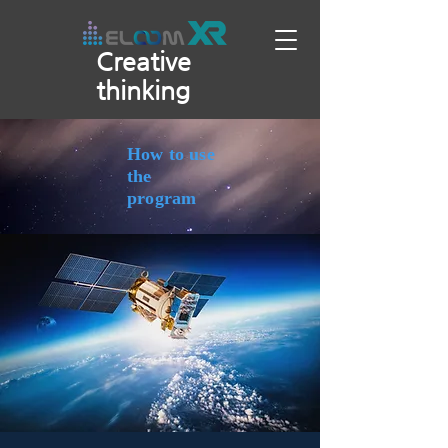
Creative
thinking
How to use
the
program