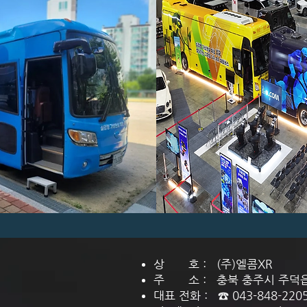
상 호 : (주)엘콤XR
주 소 : 충북 충주시 주덕읍 
대표 전화 : ☎ 043-848-2205 