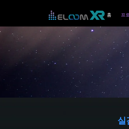
홈
프
실